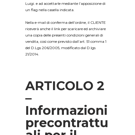
Luigi. e ad accettarle mediante l’apposizione di
un flag nella casella indicata.
Nella e-mail di conferma dell’ordine, il CLIENTE
riceverà anche il link per scaricare ed archiviare
una copia delle presenti condizioni generali di
vendita, così come previsto dall’art. 51 comma 1
del D.Lgs 206/2005, modificato dal D.lgs
21/2014.
ARTICOLO 2
–
Informazioni
precontrattu
ali per il