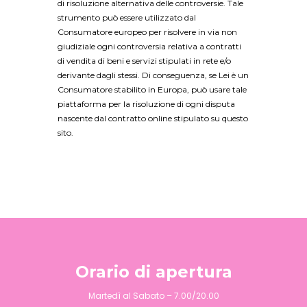
di risoluzione alternativa delle controversie. Tale
strumento può essere utilizzato dal
Consumatore europeo per risolvere in via non
giudiziale ogni controversia relativa a contratti
di vendita di beni e servizi stipulati in rete e/o
derivante dagli stessi. Di conseguenza, se Lei è un
Consumatore stabilito in Europa, può usare tale
piattaforma per la risoluzione di ogni disputa
nascente dal contratto online stipulato su questo
sito.
Orario di apertura
Martedì al Sabato – 7.00/20.00