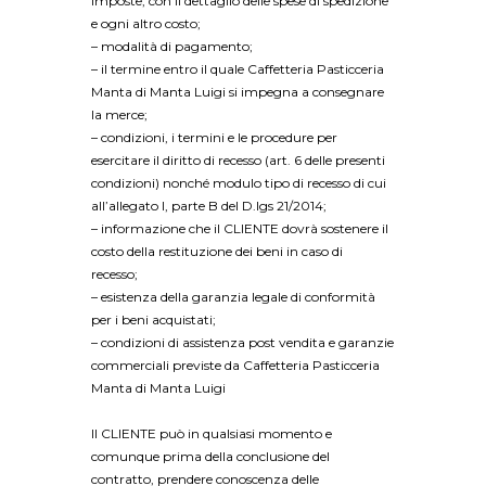
imposte, con il dettaglio delle spese di spedizione
e ogni altro costo;
– modalità di pagamento;
– il termine entro il quale Caffetteria Pasticceria
Manta di Manta Luigi si impegna a consegnare
la merce;
– condizioni, i termini e le procedure per
esercitare il diritto di recesso (art. 6 delle presenti
condizioni) nonché modulo tipo di recesso di cui
all’allegato I, parte B del D.lgs 21/2014;
– informazione che il CLIENTE dovrà sostenere il
costo della restituzione dei beni in caso di
recesso;
– esistenza della garanzia legale di conformità
per i beni acquistati;
– condizioni di assistenza post vendita e garanzie
commerciali previste da Caffetteria Pasticceria
Manta di Manta Luigi
Il CLIENTE può in qualsiasi momento e
comunque prima della conclusione del
contratto, prendere conoscenza delle