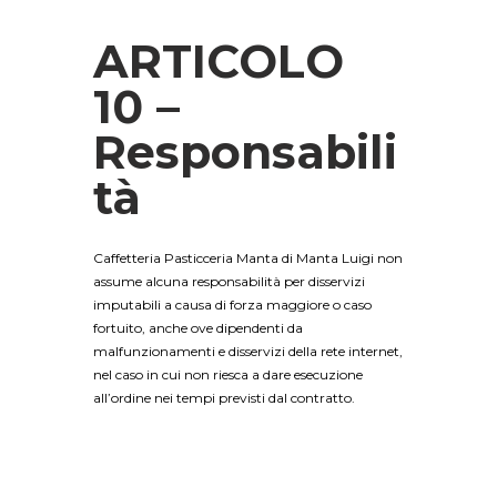
ARTICOLO
10 –
Responsabili
tà
Caffetteria Pasticceria Manta di Manta Luigi non
assume alcuna responsabilità per disservizi
imputabili a causa di forza maggiore o caso
fortuito, anche ove dipendenti da
malfunzionamenti e disservizi della rete internet,
nel caso in cui non riesca a dare esecuzione
all’ordine nei tempi previsti dal contratto.