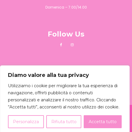
Domenica – 7.00/14.00
Follow Us
Chiamaci
Diamo valore alla tua privacy
Puoi chiamarci al :
081 645342
Utilizziamo i cookie per migliorare la tua esperienza di
navigazione, offrirti pubblicità o contenuti
personalizzati e analizzare il nostro traffico. Cliccando
“Accetta tutti”, acconsenti al nostro utilizzo dei cookie.
Pasticceria Manta© Tutti i diritti riservati - 2022
- Credit by
M89 Project
.
Personalizza
Rifiuta tutto
Accetta tutto
Privacy Policy
|
Termini e condizioni