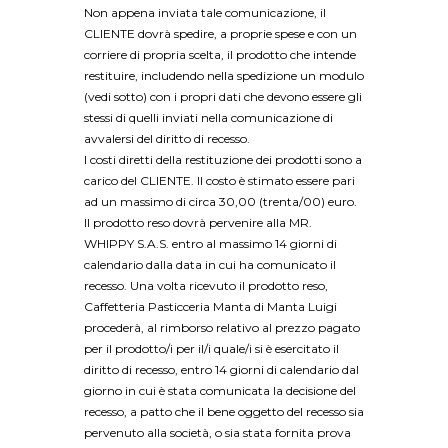
Non appena inviata tale comunicazione, il
CLIENTE dovrà spedire, a proprie spese e con un
corriere di propria scelta, il prodotto che intende
restituire, includendo nella spedizione un modulo
(vedi sotto) con i propri dati che devono essere gli
stessi di quelli inviati nella comunicazione di
avvalersi del diritto di recesso.
I costi diretti della restituzione dei prodotti sono a
carico del CLIENTE. Il costo è stimato essere pari
ad un massimo di circa 30,00 (trenta/00) euro.
Il prodotto reso dovrà pervenire alla MR.
WHIPPY S.A.S. entro al massimo 14 giorni di
calendario dalla data in cui ha comunicato il
recesso. Una volta ricevuto il prodotto reso,
Caffetteria Pasticceria Manta di Manta Luigi
procederà, al rimborso relativo al prezzo pagato
per il prodotto/i per il/i quale/i si è esercitato il
diritto di recesso, entro 14 giorni di calendario dal
giorno in cui è stata comunicata la decisione del
recesso, a patto che il bene oggetto del recesso sia
pervenuto alla società, o sia stata fornita prova