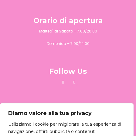
Orario di apertura
Martedì al Sabato – 7.00/20.00
Domenica – 7.00/14.00
Follow Us
Chiamaci
Diamo valore alla tua privacy
Puoi chiamarci al :
081 645342
Utilizziamo i cookie per migliorare la tua esperienza di
navigazione, offrirti pubblicità o contenuti