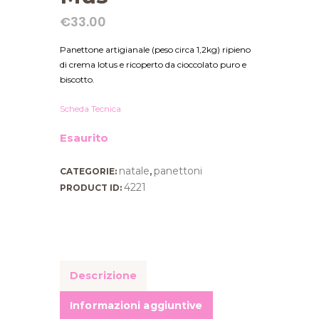
€
33.00
Panettone artigianale (peso circa 1,2kg) ripieno
di crema lotus e ricoperto da cioccolato puro e
biscotto.
Scheda Tecnica
Esaurito
natale
panettoni
CATEGORIE:
,
4221
PRODUCT ID:
Descrizione
Informazioni aggiuntive